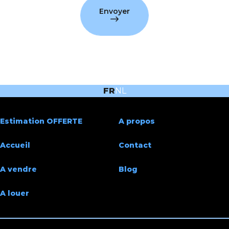
Envoyer
FR
NL
Estimation OFFERTE
A propos
Accueil
Contact
A vendre
Blog
A louer