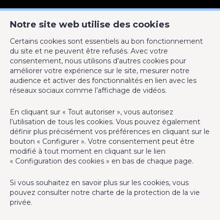
ACTIMMO
Notre site web utilise des cookies
Rue de la Coquinie 53
Certains cookies sont essentiels au bon fonctionnement
7700 Mouscron
du site et ne peuvent être refusés. Avec votre
0495 30 20 10
consentement, nous utilisons d’autres cookies pour
améliorer votre expérience sur le site, mesurer notre
info@act-immo.be
audience et activer des fonctionnalités en lien avec les
réseaux sociaux comme l’affichage de vidéos.
En cliquant sur « Tout autoriser », vous autorisez
l’utilisation de tous les cookies. Vous pouvez également
Agent immobilier intermédiaire agréé IPI sous le numéro 503
définir plus précisément vos préférences en cliquant sur le
952 en Belgique - N° entreprise : TVA BE-0793.105.454
bouton « Configurer ». Votre consentement peut être
modifié à tout moment en cliquant sur le lien
Instance de contrôle: Institut professionnel des agents
« Configuration des cookies » en bas de chaque page.
immobiliers, rue du Luxembourg 16B, 1000 Bruxelles (+32 2 505
38 50 - info@ipi.be) - Soumis au
code déontologique de l’ IPI
Si vous souhaitez en savoir plus sur les cookies, vous
pouvez consulter notre
charte de la protection de la vie
RC professionnelle et cautionnement via AXA Belgium SA,
privée
.
Place du Trône 1, 1000 Bruxelles – police n° 730.146.059.