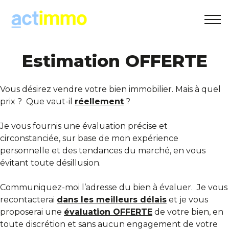
Estimation OFFERTE
Estimation OFFERTE
+32(0)495 30 20 10
info@act-immo.be
Accueil
Vous désirez vendre votre bien immobilier. Mais à quel
prix ? Que vaut-il
réellement
?
A vendre
Je vous fournis une évaluation précise et
circonstanciée, sur base de mon expérience
A louer
personnelle et des tendances du marché, en vous
évitant toute désillusion.
A propos
Communiquez-moi l’adresse du bien à évaluer. Je vous
recontacterai
dans les meilleurs délais
et je vous
Contact
proposerai une
évaluation OFFERTE
de votre bien, en
toute discrétion et sans aucun engagement de votre