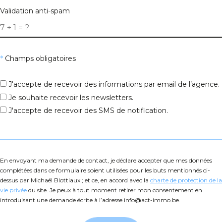
Validation anti-spam
Type de bien
*
Champs obligatoires
Prix maximum
J'accepte de recevoir des informations par email de l’agence.
Je souhaite recevoir les newsletters.
J'accepte de recevoir des SMS de notification.
Nombre de chambres
En envoyant ma demande de contact, je déclare accepter que mes données
Codes postaux
*
complétées dans ce formulaire soient utilisées pour les buts mentionnés ci-
dessus par Michaël Blottiaux ; et ce, en accord avec la
charte de protection de la
vie privée
du site. Je peux à tout moment retirer mon consentement en
introduisant une demande écrite à l’adresse info@act-immo.be.