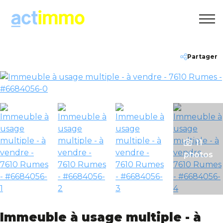
Estimation OFFERTE
+32(0)495 30 20 10
info@act-immo.be
Partager
Accueil
A vendre
A louer
11
photos
A propos
Contact
Immeuble à usage multiple - à