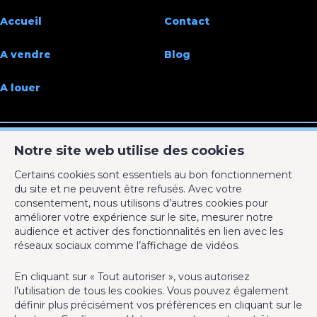
Disponibilité
à l'acte
Accueil
Contact
A vendre
Blog
A louer
Notre site web utilise des cookies
ACTIMMO
Certains cookies sont essentiels au bon fonctionnement
Rue de la Coquinie 53
du site et ne peuvent être refusés. Avec votre
7700 Mouscron
consentement, nous utilisons d’autres cookies pour
améliorer votre expérience sur le site, mesurer notre
0495 30 20 10
audience et activer des fonctionnalités en lien avec les
info@act-immo.be
réseaux sociaux comme l’affichage de vidéos.
En cliquant sur « Tout autoriser », vous autorisez
l’utilisation de tous les cookies. Vous pouvez également
définir plus précisément vos préférences en cliquant sur le