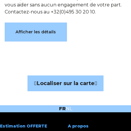
vous aider sans aucun engagement de votre part.
Contactez-nous au +32(0)495 30 20 10.
Caractéristiques
Afficher les détails
Général
Référence
6684056
Catégorie
Immeuble à usage multiple
Localiser sur la carte
Garage
Non
Parking
Oui
FR
NL
Surface habitable
560 m²
Surface du terrain
1770 m²
Estimation OFFERTE
A propos