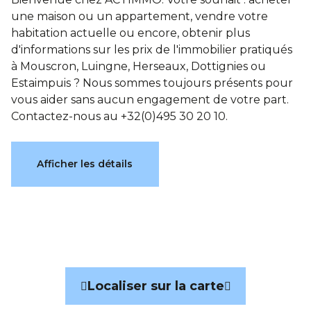
une maison ou un appartement, vendre votre
habitation actuelle ou encore, obtenir plus
d'informations sur les prix de l'immobilier pratiqués
à Mouscron, Luingne, Herseaux, Dottignies ou
Estaimpuis ? Nous sommes toujours présents pour
vous aider sans aucun engagement de votre part.
Contactez-nous au +32(0)495 30 20 10.
Caractéristiques
Afficher les détails
Général
Référence
7687681
Catégorie
Terrain à bâtir
Localiser sur la carte
Surface du terrain
1013 m²