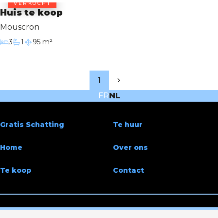
VERKOCHT
Huis te koop
Mouscron
3
1
95 m²
Slaapkamers
Badkamer
Bewoonbare oppervlakte
1
FR
NL
Gratis Schatting
Te huur
Home
Over ons
Te koop
Contact