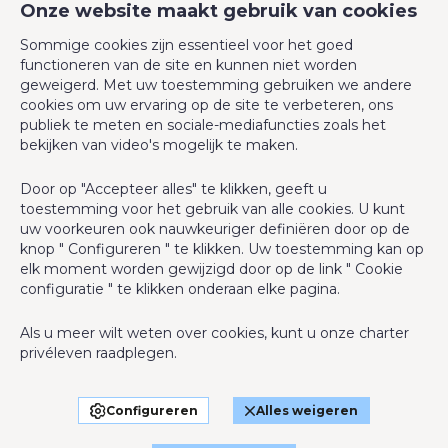
Onze website maakt gebruik van cookies
ACTIMMO
Rue de la Coquinie 53
Sommige cookies zijn essentieel voor het goed
7700 Mouscron
functioneren van de site en kunnen niet worden
geweigerd. Met uw toestemming gebruiken we andere
0495 30 20 10
cookies om uw ervaring op de site te verbeteren, ons
info@act-immo.be
publiek te meten en sociale-mediafuncties zoals het
bekijken van video's mogelijk te maken.
Door op "Accepteer alles" te klikken, geeft u
toestemming voor het gebruik van alle cookies. U kunt
BIV-erkende vastgoedmakelaar-bemiddelaar in België, BIV N°
uw voorkeuren ook nauwkeuriger definiëren door op de
503 952 - Ondernemingsnummer : BTW BE-0793.105.454
knop " Configureren " te klikken. Uw toestemming kan op
elk moment worden gewijzigd door op de link " Cookie
configuratie " te klikken onderaan elke pagina.
Toezichthoudende Autoriteit : Beroepinstituut van
Vastgoedmakelaars Luxemburgstraat, 16B - 1000 Brussel (+32 2
Als u meer wilt weten over cookies, kunt u onze
charter
505 38 50 - info@biv.be) -
www.biv.be
-
Deontologische code
privéleven
raadplegen.
BA en borgstelling via NV AXA Belgium, Troonplein 1, 1000
Brussel (polisnr. 730.146.059) Dekking geldt voor activiteiten die
Configureren
Alles weigeren
in België worden uitgevoerd