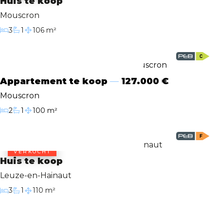
Huis te koop
Mouscron
3
1
106 m²
Slaapkamers
Badkamer
Bewoonbare oppervlakte
Appartement te koop
127.000 €
Mouscron
2
1
100 m²
Slaapkamers
Badkamer
Bewoonbare oppervlakte
VERKOCHT
Huis te koop
Leuze-en-Hainaut
3
1
110 m²
Slaapkamers
Badkamer
Bewoonbare oppervlakte