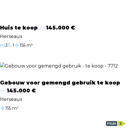
Huis te koop
145.000 €
Herseaux
3
1
155 m²
Slaapkamers
Badkamer
Bewoonbare oppervlakte
Gebouw voor gemengd gebruik te koop
145.000 €
Herseaux
155 m²
Bewoonbare oppervlakte