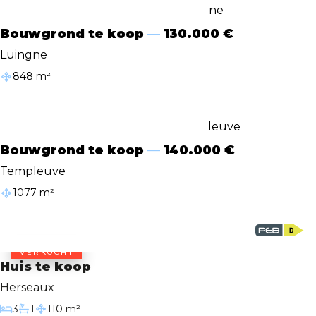
Bouwgrond te koop
130.000 €
Luingne
848 m²
Oppervlakte van het terrein
Bouwgrond te koop
140.000 €
Templeuve
1077 m²
Oppervlakte van het terrein
VERKOCHT
Huis te koop
Herseaux
3
1
110 m²
Slaapkamers
Badkamer
Bewoonbare oppervlakte