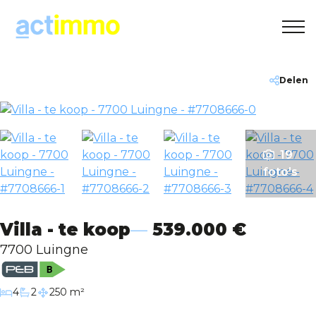
Gratis Schatting
+32(0)495 30 20 10
info@act-immo.be
Delen
Home
19
Te koop
foto's
Te huur
Villa - te koop
539.000 €
Over ons
7700 Luingne
Contact
slaapkamers
4
2
250 m²
badkamers