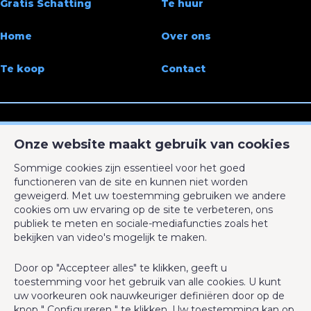
Tuin
Ja
Gratis Schatting
Te huur
Tuinoppervlakte
510 m²
Home
Over ons
Garage
Ja
Te koop
Contact
Terras
Ja
Parking
Ja
Onze website maakt gebruik van cookies
ACTIMMO
Bewoonbare oppervlakte
250 m²
Rue de la Coquinie 53
Sommige cookies zijn essentieel voor het goed
7700 Mouscron
functioneren van de site en kunnen niet worden
Oppervlakte van het terrein
728 m²
geweigerd. Met uw toestemming gebruiken we andere
0495 30 20 10
cookies om uw ervaring op de site te verbeteren, ons
info@act-immo.be
Beschikbaarheid
vanaf akte
publiek te meten en sociale-mediafuncties zoals het
bekijken van video's mogelijk te maken.
Omgeving
Door op "Accepteer alles" te klikken, geeft u
toestemming voor het gebruik van alle cookies. U kunt
BIV-erkende vastgoedmakelaar-bemiddelaar in België, BIV N°
uw voorkeuren ook nauwkeuriger definiëren door op de
Oriëntatie (achtergevel)
oost
503 952 - Ondernemingsnummer : BTW BE-0793.105.454
knop " Configureren " te klikken. Uw toestemming kan op